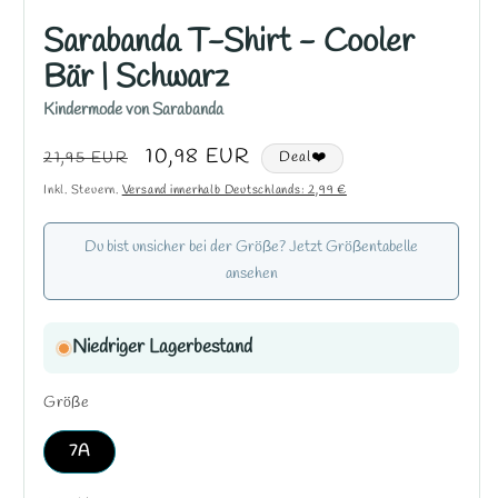
Sarabanda T-Shirt - Cooler
Bär | Schwarz
Kindermode von Sarabanda
Normaler
Verkaufspreis
10,98 EUR
21,95 EUR
Deal❤️
Preis
Inkl. Steuern.
Versand innerhalb Deutschlands: 2,99 €
Du bist unsicher bei der Größe? Jetzt Größentabelle
ansehen
Niedriger Lagerbestand
Größe
7A