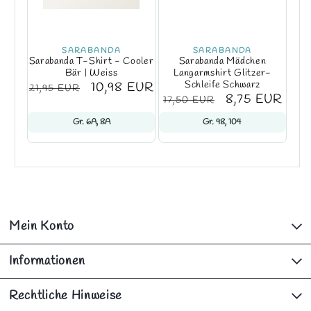
SARABANDA
SARABANDA
Sarabanda T-Shirt - Cooler
Sarabanda Mädchen
Bär | Weiss
Langarmshirt Glitzer-
Schleife Schwarz
Normaler
Verkaufspreis
10,98 EUR
21,95 EUR
Normaler
Verkaufspreis
8,75 EUR
17,50 EUR
Preis
Preis
Gr. 6A, 8A
Gr. 98, 104
Mein Konto
Informationen
Rechtliche Hinweise