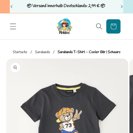
Direkt
📦 Versand innerhalb Deutschlands: 2,99 € 📦
zum
Inhalt
Warenkorb
Startseite
/
Sarabanda
/
Sarabanda T-Shirt - Cooler Bär | Schwarz
u
oduktinformationen
ringen