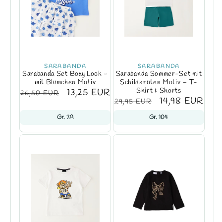
SARABANDA
SARABANDA
Sarabanda Set Boxy Look -
Sarabanda Sommer-Set mit
mit Blümchen Motiv
Schildkröten Motiv – T-
Shirt & Shorts
Normaler
Verkaufspreis
13,25 EUR
26,50 EUR
Normaler
Verkaufspreis
14,98 EUR
29,95 EUR
Preis
Preis
Gr. 7A
Gr. 104