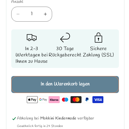
Anzahl
Verringere
Erhöhe
die
die
Menge
Menge
für
für
Sarabanda
Sarabanda
In 2-3
30 Tage
Sichere
T-
T-
Werktagen bei
Rückgaberecht
Zahlung (SSL)
Shirt
Shirt
Ihnen zu Hause
-
-
Cooler
Cooler
Bär
Bär
|
|
In den Warenkorb legen
Schwarz
Schwarz
Abholung bei
Mokkini Kindermode
verfügbar
Gewöhnlich fertig in 24 Stunden